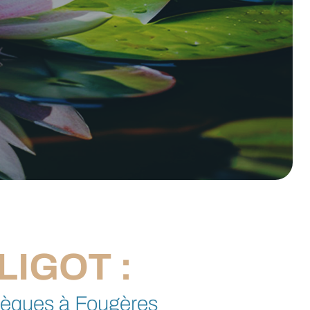
IGOT :
bsèques à Fougères