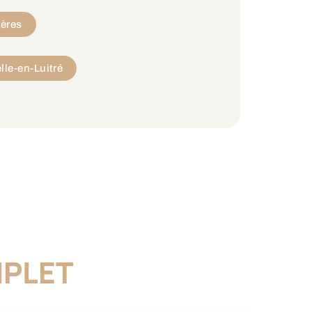
gères
lle-en-Luitré
PLET